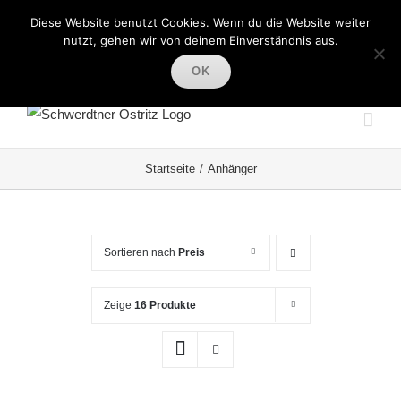
Zum
Facebook
Instagram
Pinterest
Diese Website benutzt Cookies. Wenn du die Website weiter
Inhalt
nutzt, gehen wir von deinem Einverständnis aus.
springen
Mein Warenkorb
Mein Benutzerkonto
WARENKORB
OK
Startseite
Anhänger
Sortieren nach
Preis
Zeige
16 Produkte