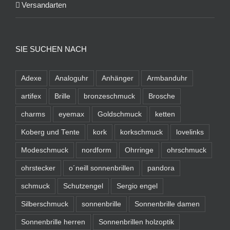
Versandarten
SIE SUCHEN NACH
Adexe
Analoguhr
Anhänger
Armbanduhr
artifex
Brille
bronzeschmuck
Brosche
charms
eyemax
Goldschmuck
ketten
Koberg und Tente
kork
korkschmuck
lovelinks
Modeschmuck
nordform
Ohrringe
ohrschmuck
ohrstecker
o´neill sonnenbrillen
pandora
schmuck
Schutzengel
Sergio engel
Silberschmuck
sonnenbrille
Sonnenbrille damen
Sonnenbrille herren
Sonnenbrillen holzoptik