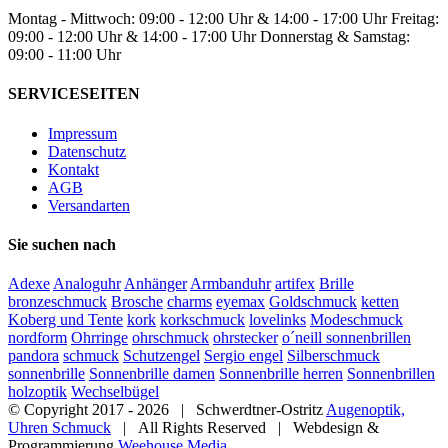
Montag - Mittwoch: 09:00 - 12:00 Uhr & 14:00 - 17:00 Uhr Freitag:
09:00 - 12:00 Uhr & 14:00 - 17:00 Uhr Donnerstag & Samstag:
09:00 - 11:00 Uhr
SERVICESEITEN
Impressum
Datenschutz
Kontakt
AGB
Versandarten
Sie suchen nach
Adexe
Analoguhr
Anhänger
Armbanduhr
artifex
Brille
bronzeschmuck
Brosche
charms
eyemax
Goldschmuck
ketten
Koberg und Tente
kork
korkschmuck
lovelinks
Modeschmuck
nordform
Ohrringe
ohrschmuck
ohrstecker
o´neill sonnenbrillen
pandora
schmuck
Schutzengel
Sergio engel
Silberschmuck
sonnenbrille
Sonnenbrille damen
Sonnenbrille herren
Sonnenbrillen
holzoptik
Wechselbügel
© Copyright 2017 -
2026 | Schwerdtner-Ostritz
Augenoptik,
Uhren Schmuck
| All Rights Reserved | Webdesign &
Programmierung
Weehouse Media