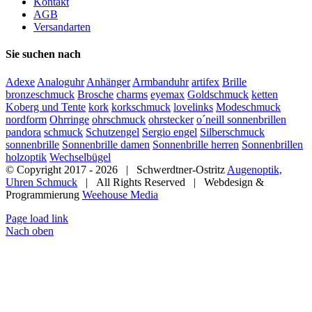
Kontakt
AGB
Versandarten
Sie suchen nach
Adexe
Analoguhr
Anhänger
Armbanduhr
artifex
Brille
bronzeschmuck
Brosche
charms
eyemax
Goldschmuck
ketten
Koberg und Tente
kork
korkschmuck
lovelinks
Modeschmuck
nordform
Ohrringe
ohrschmuck
ohrstecker
o´neill sonnenbrillen
pandora
schmuck
Schutzengel
Sergio engel
Silberschmuck
sonnenbrille
Sonnenbrille damen
Sonnenbrille herren
Sonnenbrillen
holzoptik
Wechselbügel
© Copyright 2017 -
2026 | Schwerdtner-Ostritz
Augenoptik,
Uhren Schmuck
| All Rights Reserved | Webdesign &
Programmierung
Weehouse Media
Page load link
Nach oben