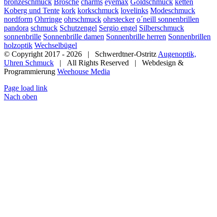
bronzeschmuck
Brosche
charms
eyemax
Goldschmuck
ketten
Koberg und Tente
kork
korkschmuck
lovelinks
Modeschmuck
nordform
Ohrringe
ohrschmuck
ohrstecker
o´neill sonnenbrillen
pandora
schmuck
Schutzengel
Sergio engel
Silberschmuck
sonnenbrille
Sonnenbrille damen
Sonnenbrille herren
Sonnenbrillen
holzoptik
Wechselbügel
© Copyright 2017 -
2026 | Schwerdtner-Ostritz
Augenoptik,
Uhren Schmuck
| All Rights Reserved | Webdesign &
Programmierung
Weehouse Media
Page load link
Nach oben