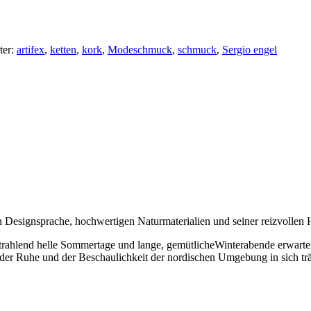
ter:
artifex
,
ketten
,
kork
,
Modeschmuck
,
schmuck
,
Sergio engel
 Designsprache, hochwertigen Naturmaterialien und seiner reizvollen 
strahlend helle Sommertage und lange, gemütlicheWinterabende erwarten
der Ruhe und der Beschaulichkeit der nordischen Umgebung in sich trä