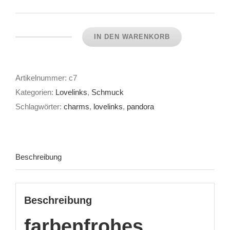
war:
ist:
19,33 €
13,45 €.
IN DEN WARENKORB
Lovelink
Charm
pinky
Artikelnummer:
c7
Menge
Kategorien:
Lovelinks
,
Schmuck
Schlagwörter:
charms
,
lovelinks
,
pandora
Beschreibung
Beschreibung
farbenfrohes