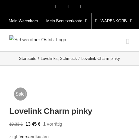
Zum
Facebook
Instagram
Pinterest
Inhalt
springen
Mein Warenkorb
Mein Benutzerkonto
WARENKORB
Startseite
Lovelinks
Schmuck
Lovelink Charm pinky
Sale!
Lovelink Charm pinky
Ursprünglicher
Aktueller
13,45
€
1 vorrätig
19,33
€
Preis
Preis
zzgl.
Versandkosten