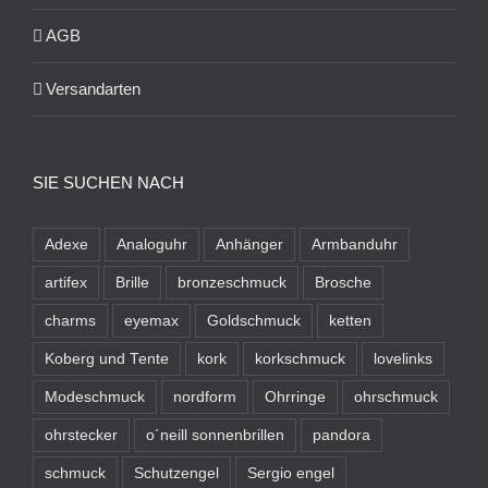
AGB
Versandarten
SIE SUCHEN NACH
Adexe
Analoguhr
Anhänger
Armbanduhr
artifex
Brille
bronzeschmuck
Brosche
charms
eyemax
Goldschmuck
ketten
Koberg und Tente
kork
korkschmuck
lovelinks
Modeschmuck
nordform
Ohrringe
ohrschmuck
ohrstecker
o´neill sonnenbrillen
pandora
schmuck
Schutzengel
Sergio engel