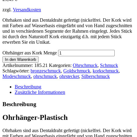
zzgl.
Versandkosten
Ohrhaken sind aus Dentaldraht gefertigt (nickelfrei. Der Kork wird
mit Farben auf Wasserbasis eingefärbt und von Hand zugeschnitten
und in verschiedenen Segmente der Rahmen eingelegt. Jedes Stück
ist durch den Naturstoff Kork einzigartig d.h. mit jedem Stück
erwerben Sie ein Unikat.
Ohrhänger aus Kork Menge
In den Warenkorb
Artikelnummer:
185.21
Kategorien:
Ohrschmuck
,
Schmuck
Schlagwörter:
bronzeschmuck
,
Goldschmuck
,
korkschmuck
,
Modeschmuck
,
ohrschmuck
,
ohrstecker
,
Silberschmuck
Beschreibung
Zusätzliche Informationen
Beschreibung
Ohrhänger-Plastisch
Ohrhaken sind aus Dentaldraht gefertigt (nickelfrei. Der Kork wird
mit Farben auf Wasserbasis eingefärbt und von Hand zugeschnitten