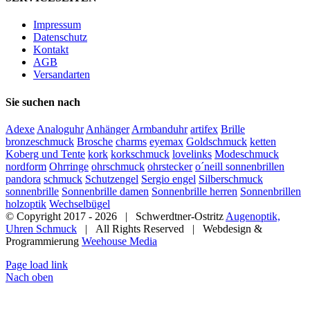
Impressum
Datenschutz
Kontakt
AGB
Versandarten
Sie suchen nach
Adexe
Analoguhr
Anhänger
Armbanduhr
artifex
Brille
bronzeschmuck
Brosche
charms
eyemax
Goldschmuck
ketten
Koberg und Tente
kork
korkschmuck
lovelinks
Modeschmuck
nordform
Ohrringe
ohrschmuck
ohrstecker
o´neill sonnenbrillen
pandora
schmuck
Schutzengel
Sergio engel
Silberschmuck
sonnenbrille
Sonnenbrille damen
Sonnenbrille herren
Sonnenbrillen
holzoptik
Wechselbügel
© Copyright 2017 -
2026 | Schwerdtner-Ostritz
Augenoptik,
Uhren Schmuck
| All Rights Reserved | Webdesign &
Programmierung
Weehouse Media
Page load link
Nach oben