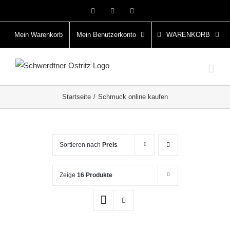
Zum
Facebook
Instagram
Pinterest
Inhalt
springen
Mein Warenkorb
Mein Benutzerkonto
WARENKORB
Startseite
Schmuck online kaufen
Sortieren nach
Preis
Zeige
16 Produkte