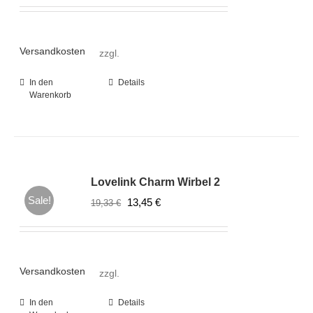
Preis
Preis
war:
ist:
19,33 €
13,45 €.
Versandkosten
zzgl.
In den
Details
Warenkorb
Lovelink Charm Wirbel 2
Sale!
Ursprünglicher
Aktueller
13,45
€
19,33
€
Preis
Preis
war:
ist:
19,33 €
13,45 €.
Versandkosten
zzgl.
In den
Details