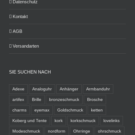
Datenschutz
Kontakt
AGB
Versandarten
SIE SUCHEN NACH
Adexe
Analoguhr
Anhänger
Armbanduhr
artifex
Brille
bronzeschmuck
Brosche
charms
eyemax
Goldschmuck
ketten
Koberg und Tente
kork
korkschmuck
lovelinks
Modeschmuck
nordform
Ohrringe
ohrschmuck