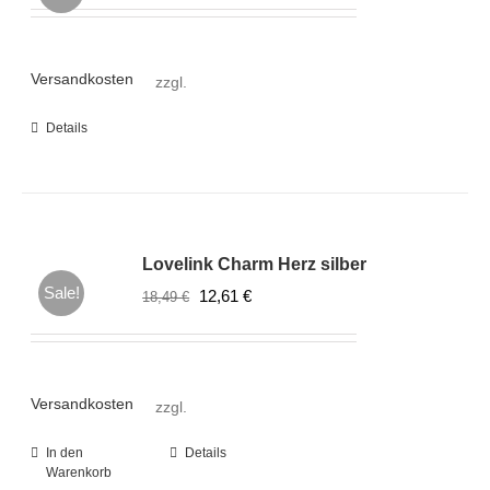
Preis
Preis
war:
ist:
18,49 €
12,61 €.
Versandkosten
zzgl.
Details
Lovelink Charm Herz silber
Sale!
Ursprünglicher
Aktueller
12,61
€
18,49
€
Preis
Preis
war:
ist:
18,49 €
12,61 €.
Versandkosten
zzgl.
In den
Details
Warenkorb