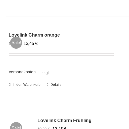
Lovelink Charm orange
Sale!
Ursprünglicher
Aktueller
13,45
€
19,33
€
Preis
Preis
war:
ist:
19,33 €
13,45 €.
Versandkosten
zzgl.
In den Warenkorb
Details
Lovelink Charm Frühling
Sale!
Ursprünglicher
Aktueller
13,45
€