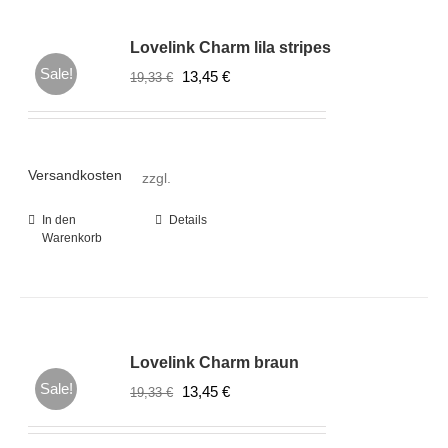
Lovelink Charm lila stripes
Sale!
Ursprünglicher
Aktueller
13,45
€
19,33
€
Preis
Preis
war:
ist:
19,33 €
13,45 €.
Versandkosten
zzgl.
In den
Details
Warenkorb
Lovelink Charm braun
Sale!
Ursprünglicher
Aktueller
13,45
€
19,33
€
Preis
Preis
war:
ist: