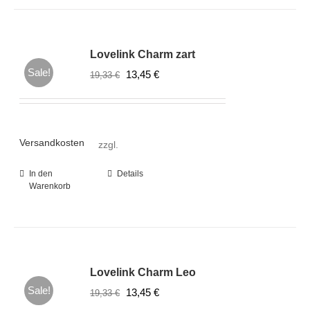
Lovelink Charm zart
Sale!
Ursprünglicher
Aktueller
13,45
€
19,33
€
Preis
Preis
war:
ist:
19,33 €
13,45 €.
Versandkosten
zzgl.
In den
Details
Warenkorb
Lovelink Charm Leo
Sale!
Ursprünglicher
Aktueller
13,45
€
19,33
€