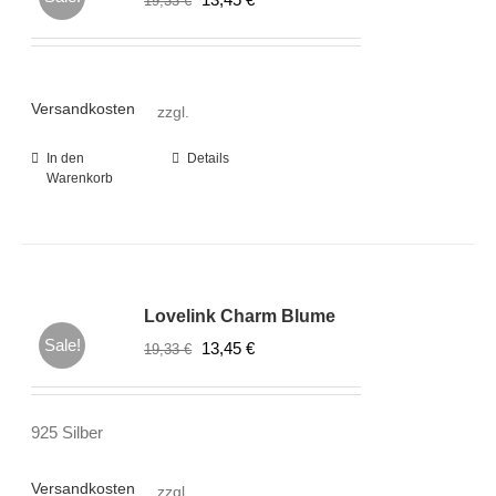
19,33
€
Preis
Preis
war:
ist:
19,33 €
13,45 €.
Versandkosten
zzgl.
In den
Details
Warenkorb
Lovelink Charm Blume
Sale!
Ursprünglicher
Aktueller
13,45
€
19,33
€
Preis
Preis
war:
ist:
925 Silber
19,33 €
13,45 €.
Versandkosten
zzgl.