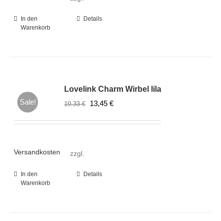
In den
Details
Warenkorb
Lovelink Charm Wirbel lila
Sale!
Ursprünglicher
Aktueller
13,45
€
19,33
€
Preis
Preis
war:
ist:
19,33 €
13,45 €.
Versandkosten
zzgl.
In den
Details
Warenkorb