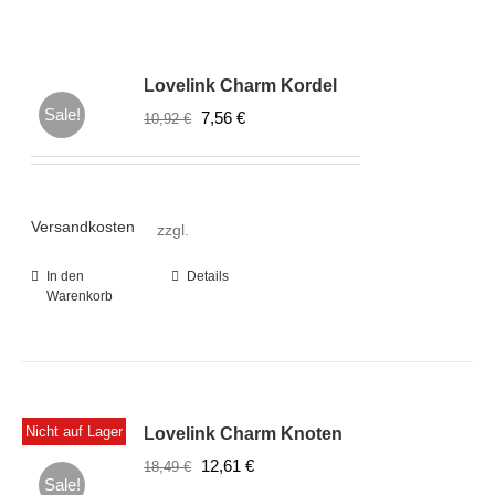
Lovelink Charm Kordel
Sale!
Ursprünglicher
Aktueller
7,56
€
10,92
€
Preis
Preis
war:
ist:
10,92 €
7,56 €.
Versandkosten
zzgl.
In den
Details
Warenkorb
Nicht auf Lager
Lovelink Charm Knoten
Ursprünglicher
Aktueller
12,61
€
18,49
€
Sale!