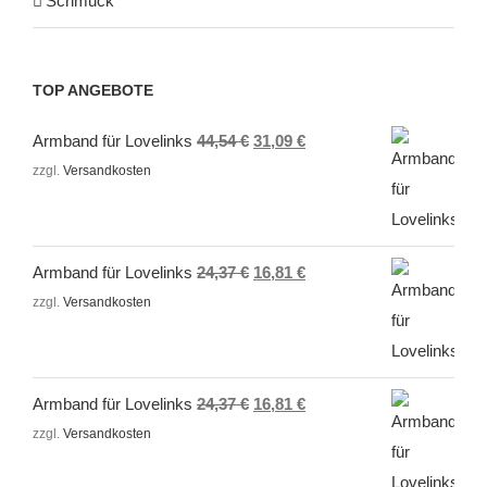
Schmuck
TOP ANGEBOTE
Ursprünglicher
Aktueller
Armband für Lovelinks
44,54
€
31,09
€
Preis
Preis
zzgl.
Versandkosten
war:
ist:
44,54 €
31,09 €.
Ursprünglicher
Aktueller
Armband für Lovelinks
24,37
€
16,81
€
Preis
Preis
zzgl.
Versandkosten
war:
ist:
24,37 €
16,81 €.
Ursprünglicher
Aktueller
Armband für Lovelinks
24,37
€
16,81
€
Preis
Preis
zzgl.
Versandkosten
war:
ist: