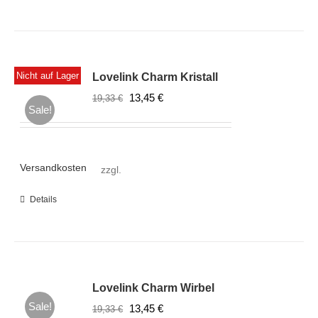
Nicht auf Lager
Lovelink Charm Kristall
Ursprünglicher
Aktueller
13,45
€
19,33
€
Sale!
Preis
Preis
war:
ist:
19,33 €
13,45 €.
Versandkosten
zzgl.
Details
Lovelink Charm Wirbel
Sale!
Ursprünglicher
Aktueller
13,45
€
19,33
€