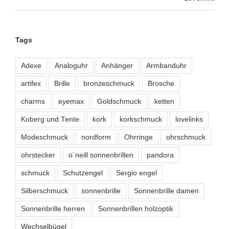
24,37 €
16,81 €.
Tags
Adexe
Analoguhr
Anhänger
Armbanduhr
artifex
Brille
bronzeschmuck
Brosche
charms
eyemax
Goldschmuck
ketten
Koberg und Tente
kork
korkschmuck
lovelinks
Modeschmuck
nordform
Ohrringe
ohrschmuck
ohrstecker
o´neill sonnenbrillen
pandora
schmuck
Schutzengel
Sergio engel
Silberschmuck
sonnenbrille
Sonnenbrille damen
Sonnenbrille herren
Sonnenbrillen holzoptik
Wechselbügel