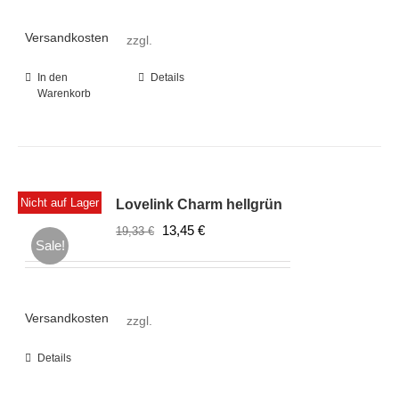
19,33 €
13,45 €.
Versandkosten
zzgl.
In den
Details
Warenkorb
Nicht auf Lager
Lovelink Charm hellgrün
Ursprünglicher
Aktueller
13,45
€
19,33
€
Sale!
Preis
Preis
war:
ist:
19,33 €
13,45 €.
Versandkosten
zzgl.
Details