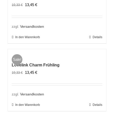
Ursprünglicher
Aktueller
13,45
€
19,33
€
Preis
Preis
war:
ist:
19,33 €
13,45 €.
zzgl.
Versandkosten
In den Warenkorb
Details
Sale!
Lovelink Charm Frühling
Ursprünglicher
Aktueller
13,45
€
19,33
€
Preis
Preis
war:
ist:
19,33 €
13,45 €.
zzgl.
Versandkosten
In den Warenkorb
Details