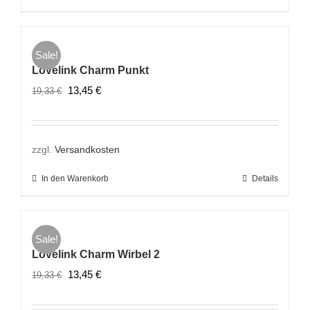
Sale!
Lovelink Charm Punkt
Ursprünglicher
Aktueller
13,45
€
19,33
€
Preis
Preis
war:
ist:
19,33 €
13,45 €.
zzgl.
Versandkosten
In den Warenkorb
Details
Sale!
Lovelink Charm Wirbel 2
Ursprünglicher
Aktueller
13,45
€
19,33
€
Preis
Preis