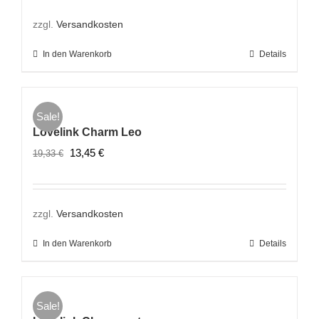
war:
ist:
19,33 €
13,45 €.
zzgl.
Versandkosten
In den Warenkorb
Details
Sale!
Lovelink Charm Leo
Ursprünglicher
Aktueller
13,45
€
19,33
€
Preis
Preis
war:
ist:
19,33 €
13,45 €.
zzgl.
Versandkosten
In den Warenkorb
Details
Sale!