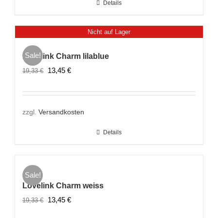
Details
Nicht auf Lager
Sale!
Lovelink Charm lilablue
Ursprünglicher
Aktueller
13,45
€
19,33
€
Preis
Preis
war:
ist:
19,33 €
13,45 €.
zzgl.
Versandkosten
Details
Sale!
Lovelink Charm weiss
Ursprünglicher
Aktueller
13,45
€
19,33
€
Preis
Preis