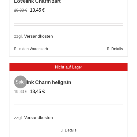
Lovelink Charm zart
Ursprünglicher
Aktueller
13,45
€
19,33
€
Preis
Preis
war:
ist:
19,33 €
13,45 €.
zzgl.
Versandkosten
In den Warenkorb
Details
Nicht auf Lager
Sale!
Lovelink Charm hellgrün
Ursprünglicher
Aktueller
13,45
€
19,33
€
Preis
Preis
war:
ist:
19,33 €
13,45 €.
zzgl.
Versandkosten
Details