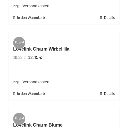
19,33 €
13,45 €.
zzgl.
Versandkosten
In den Warenkorb
Details
Sale!
Lovelink Charm Wirbel lila
Ursprünglicher
Aktueller
13,45
€
19,33
€
Preis
Preis
war:
ist:
19,33 €
13,45 €.
zzgl.
Versandkosten
In den Warenkorb
Details
Sale!
Lovelink Charm Blume