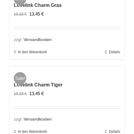
Lovelink Charm Gras
Ursprünglicher
Aktueller
13,45
€
19,33
€
Preis
Preis
war:
ist:
19,33 €
13,45 €.
zzgl.
Versandkosten
In den Warenkorb
Details
Sale!
Lovelink Charm Tiger
Ursprünglicher
Aktueller
13,45
€
19,33
€
Preis
Preis
war:
ist:
19,33 €
13,45 €.
zzgl.
Versandkosten
In den Warenkorb
Details