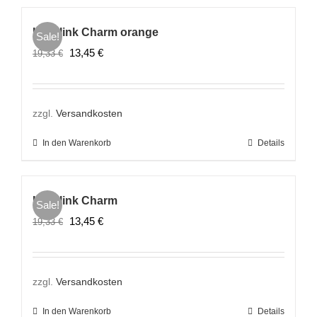
Lovelink Charm orange
Sale!
Ursprünglicher
Aktueller
13,45
€
19,33
€
Preis
Preis
war:
ist:
19,33 €
13,45 €.
zzgl.
Versandkosten
In den Warenkorb
Details
Lovelink Charm
Sale!
Ursprünglicher
Aktueller
13,45
€
19,33
€
Preis
Preis
war:
ist:
19,33 €
13,45 €.
zzgl.
Versandkosten
In den Warenkorb
Details