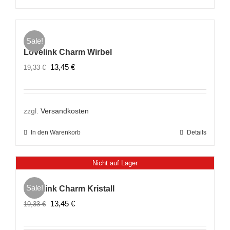
Sale!
Lovelink Charm Wirbel
Ursprünglicher
Aktueller
13,45
€
19,33
€
Preis
Preis
war:
ist:
19,33 €
13,45 €.
zzgl.
Versandkosten
In den Warenkorb
Details
Nicht auf Lager
Sale!
Lovelink Charm Kristall
Ursprünglicher
Aktueller
13,45
€
19,33
€
Preis
Preis