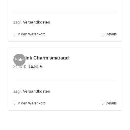
Preis
Preis
war:
ist:
24,37 €
16,81 €.
zzgl.
Versandkosten
In den Warenkorb
Details
Lovelink Charm smaragd
Sale!
Ursprünglicher
Aktueller
16,81
€
24,37
€
Preis
Preis
war:
ist:
24,37 €
16,81 €.
zzgl.
Versandkosten
In den Warenkorb
Details