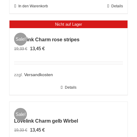
In den Warenkorb
Details
Nicht auf Lager
Sale!
Lovelink Charm rose stripes
Ursprünglicher
Aktueller
13,45
€
19,33
€
Preis
Preis
war:
ist:
19,33 €
13,45 €.
zzgl.
Versandkosten
Details
Sale!
Lovelink Charm gelb Wirbel
Ursprünglicher
Aktueller
13,45
€
19,33
€