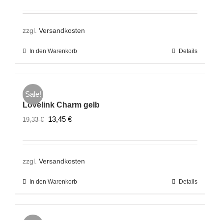
Preis
Preis
war:
ist:
19,33 €
13,45 €.
zzgl.
Versandkosten
In den Warenkorb
Details
Sale!
Lovelink Charm gelb
Ursprünglicher
Aktueller
13,45
€
19,33
€
Preis
Preis
war:
ist:
19,33 €
13,45 €.
zzgl.
Versandkosten
In den Warenkorb
Details