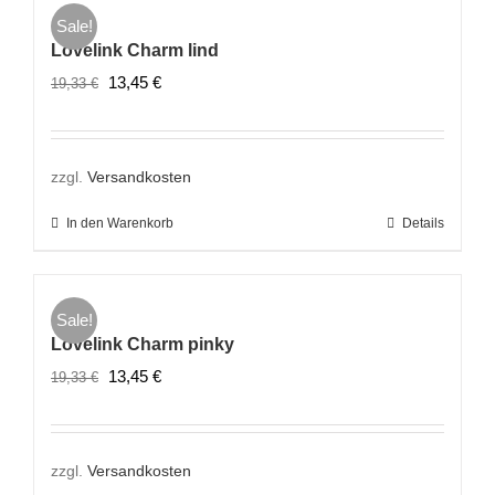
Sale!
Lovelink Charm lind
Ursprünglicher
Aktueller
13,45
€
19,33
€
Preis
Preis
war:
ist:
19,33 €
13,45 €.
zzgl.
Versandkosten
In den Warenkorb
Details
Sale!
Lovelink Charm pinky
Ursprünglicher
Aktueller
13,45
€
19,33
€
Preis
Preis
war:
ist:
19,33 €
13,45 €.
zzgl.
Versandkosten