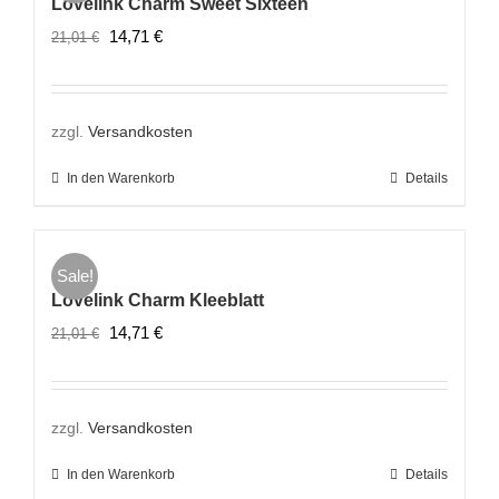
Lovelink Charm Sweet Sixteen
Ursprünglicher
Aktueller
14,71
€
21,01
€
Preis
Preis
war:
ist:
21,01 €
14,71 €.
zzgl.
Versandkosten
In den Warenkorb
Details
Sale!
Lovelink Charm Kleeblatt
Ursprünglicher
Aktueller
14,71
€
21,01
€
Preis
Preis
war:
ist:
21,01 €
14,71 €.
zzgl.
Versandkosten
In den Warenkorb
Details