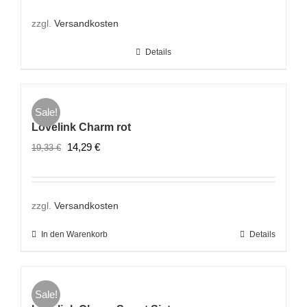
war:
ist:
19,33 €
13,45 €.
zzgl.
Versandkosten
Details
Sale!
Lovelink Charm rot
Ursprünglicher
Aktueller
14,29
€
19,33
€
Preis
Preis
war:
ist:
19,33 €
14,29 €.
zzgl.
Versandkosten
In den Warenkorb
Details
Sale!