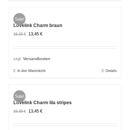
Sale!
Lovelink Charm braun
Ursprünglicher
Aktueller
13,45
€
19,33
€
Preis
Preis
war:
ist:
19,33 €
13,45 €.
zzgl.
Versandkosten
In den Warenkorb
Details
Sale!
Lovelink Charm lila stripes
Ursprünglicher
Aktueller
13,45
€
19,33
€
Preis
Preis
war:
ist: