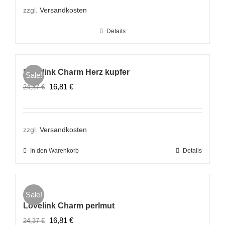
21,01 €
14,71 €.
zzgl.
Versandkosten
Details
Lovelink Charm Herz kupfer
Sale!
Ursprünglicher
Aktueller
16,81
€
24,37
€
Preis
Preis
war:
ist:
24,37 €
16,81 €.
zzgl.
Versandkosten
In den Warenkorb
Details
Sale!
Lovelink Charm perlmut
Ursprünglicher
Aktueller
16,81
€
24,37
€