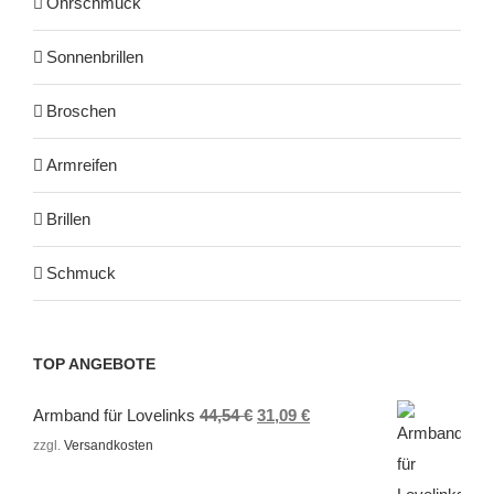
Ohrschmuck
Sonnenbrillen
Broschen
Armreifen
Brillen
Schmuck
TOP ANGEBOTE
Ursprünglicher
Aktueller
Armband für Lovelinks
44,54
€
31,09
€
Preis
Preis
zzgl.
Versandkosten
war:
ist: