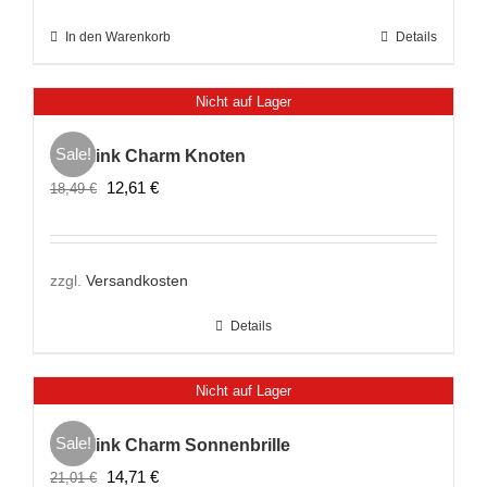
In den Warenkorb
Details
Nicht auf Lager
Sale!
Lovelink Charm Knoten
Ursprünglicher
Aktueller
12,61
€
18,49
€
Preis
Preis
war:
ist:
18,49 €
12,61 €.
zzgl.
Versandkosten
Details
Nicht auf Lager
Sale!
Lovelink Charm Sonnenbrille
Ursprünglicher
Aktueller
14,71
€
21,01
€