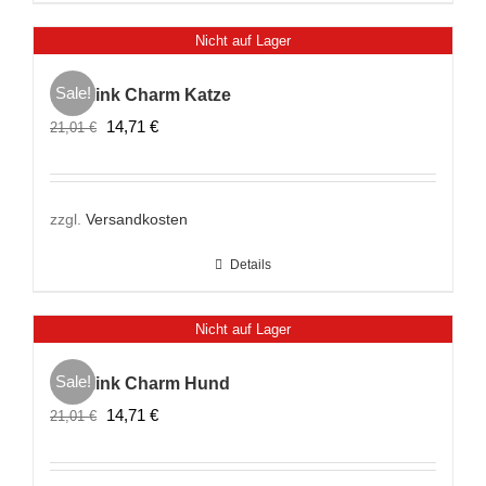
Nicht auf Lager
Sale!
Lovelink Charm Katze
Ursprünglicher
Aktueller
14,71
€
21,01
€
Preis
Preis
war:
ist:
21,01 €
14,71 €.
zzgl.
Versandkosten
Details
Nicht auf Lager
Sale!
Lovelink Charm Hund
Ursprünglicher
Aktueller
14,71
€
21,01
€
Preis
Preis
war:
ist: