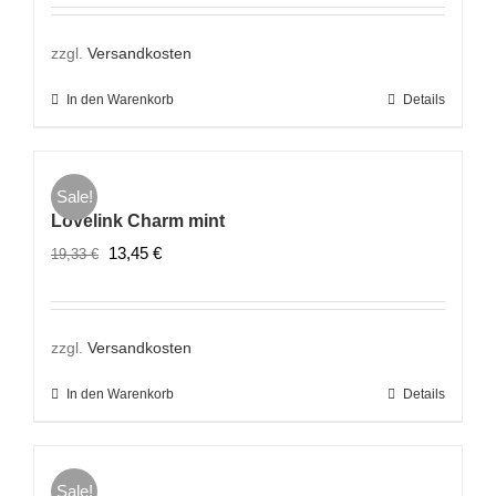
war:
ist:
19,33 €
13,45 €.
zzgl.
Versandkosten
In den Warenkorb
Details
Sale!
Lovelink Charm mint
Ursprünglicher
Aktueller
13,45
€
19,33
€
Preis
Preis
war:
ist:
19,33 €
13,45 €.
zzgl.
Versandkosten
In den Warenkorb
Details
Sale!