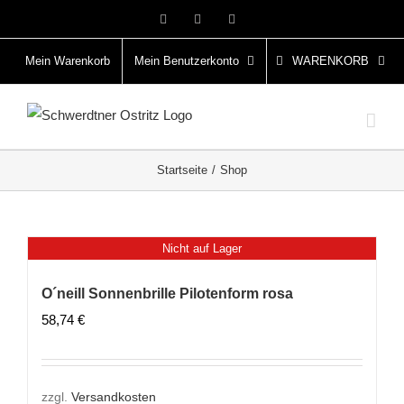
Zum
Facebook
Instagram
Pinterest
Inhalt
springen
Mein Warenkorb
Mein Benutzerkonto
WARENKORB
Startseite
Shop
Nicht auf Lager
O´neill Sonnenbrille Pilotenform rosa
58,74
€
zzgl.
Versandkosten