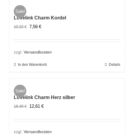
Sale!
Lovelink Charm Kordel
Ursprünglicher
Aktueller
7,56
€
10,92
€
Preis
Preis
war:
ist:
10,92 €
7,56 €.
zzgl.
Versandkosten
In den Warenkorb
Details
Sale!
Lovelink Charm Herz silber
Ursprünglicher
Aktueller
12,61
€
18,49
€
Preis
Preis
war:
ist:
18,49 €
12,61 €.
zzgl.
Versandkosten