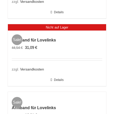
zzgl.
Versandkosten
Details
Nicht auf Lager
Sale!
Armband für Lovelinks
Ursprünglicher
Aktueller
31,09
€
44,54
€
Preis
Preis
war:
ist:
44,54 €
31,09 €.
zzgl.
Versandkosten
Details
Sale!
Armband für Lovelinks