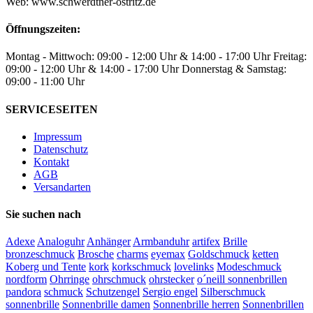
Web: www.schwerdtner-ostritz.de
Öffnungszeiten:
Montag - Mittwoch: 09:00 - 12:00 Uhr & 14:00 - 17:00 Uhr Freitag:
09:00 - 12:00 Uhr & 14:00 - 17:00 Uhr Donnerstag & Samstag:
09:00 - 11:00 Uhr
SERVICESEITEN
Impressum
Datenschutz
Kontakt
AGB
Versandarten
Sie suchen nach
Adexe
Analoguhr
Anhänger
Armbanduhr
artifex
Brille
bronzeschmuck
Brosche
charms
eyemax
Goldschmuck
ketten
Koberg und Tente
kork
korkschmuck
lovelinks
Modeschmuck
nordform
Ohrringe
ohrschmuck
ohrstecker
o´neill sonnenbrillen
pandora
schmuck
Schutzengel
Sergio engel
Silberschmuck
sonnenbrille
Sonnenbrille damen
Sonnenbrille herren
Sonnenbrillen