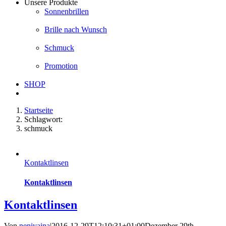
Unsere Produkte
Sonnenbrillen
Brille nach Wunsch
Schmuck
Promotion
SHOP
Startseite
Schlagwort:
schmuck
Kontaktlinsen
Kontaktlinsen
Kontaktlinsen
Von
neniyaina
|
2016-12-29T12:10:31+01:00
Dezember 29th,