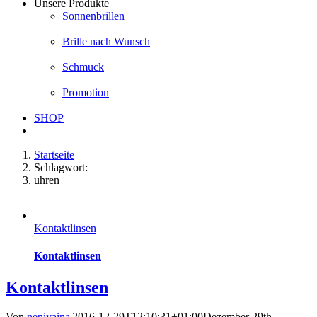
Unsere Produkte
Sonnenbrillen
Brille nach Wunsch
Schmuck
Promotion
SHOP
Startseite
Schlagwort:
uhren
Kontaktlinsen
Kontaktlinsen
Kontaktlinsen
Von
neniyaina
|
2016-12-29T12:10:31+01:00
Dezember 29th,