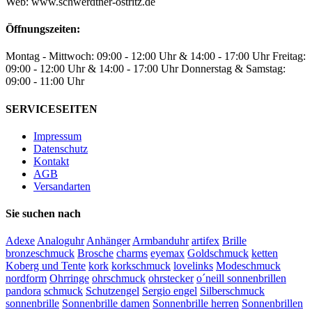
Web: www.schwerdtner-ostritz.de
Öffnungszeiten:
Montag - Mittwoch: 09:00 - 12:00 Uhr & 14:00 - 17:00 Uhr Freitag:
09:00 - 12:00 Uhr & 14:00 - 17:00 Uhr Donnerstag & Samstag:
09:00 - 11:00 Uhr
SERVICESEITEN
Impressum
Datenschutz
Kontakt
AGB
Versandarten
Sie suchen nach
Adexe
Analoguhr
Anhänger
Armbanduhr
artifex
Brille
bronzeschmuck
Brosche
charms
eyemax
Goldschmuck
ketten
Koberg und Tente
kork
korkschmuck
lovelinks
Modeschmuck
nordform
Ohrringe
ohrschmuck
ohrstecker
o´neill sonnenbrillen
pandora
schmuck
Schutzengel
Sergio engel
Silberschmuck
sonnenbrille
Sonnenbrille damen
Sonnenbrille herren
Sonnenbrillen